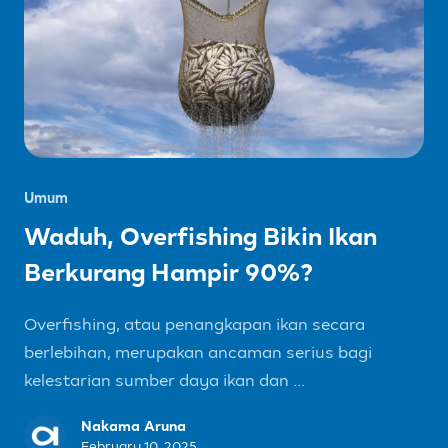
Umum
Waduh, Overfishing Bikin Ikan
Berkurang Hampir 90%?
Overfishing, atau penangkapan ikan secara
berlebihan, merupakan ancaman serius bagi
kelestarian sumber daya ikan dan ...
Nakama Aruna
February 10, 2025