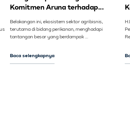
Komitmen Aruna terhadap...
K
Belakangan ini, ekosistem sektor agribisnis,
H.
rus
terutama di bidang perikanan, menghadapi
Pe
tantangan besar yang berdampak ...
Re
Baca selengkapnya
B