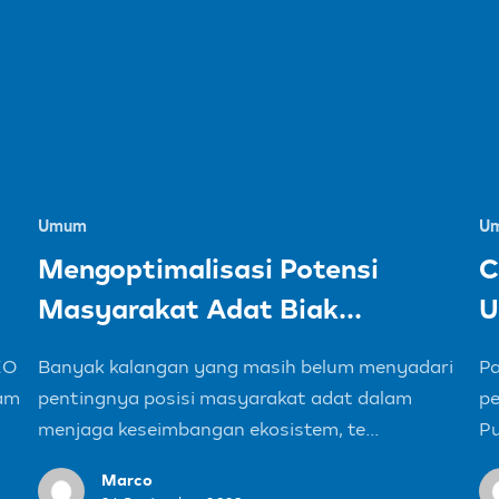
Umum
U
Mengoptimalisasi Potensi
C
Masyarakat Adat Biak...
U
EO
Banyak kalangan yang masih belum menyadari
Pa
am
pentingnya posisi masyarakat adat dalam
pe
menjaga keseimbangan ekosistem, te...
Pu
Marco