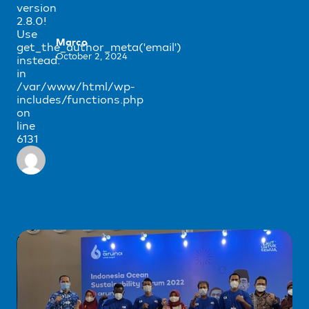
version
2.8.0!
Use
Marco
get_the_author_meta('email')
October 2, 2024
instead.
in
/var/www/html/wp-
includes/functions.php
on
line
6131