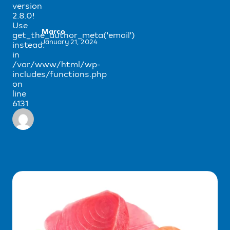
version
2.8.0!
Use
Marco
get_the_author_meta('email')
January 21, 2024
instead.
in
/var/www/html/wp-
includes/functions.php
on
line
6131