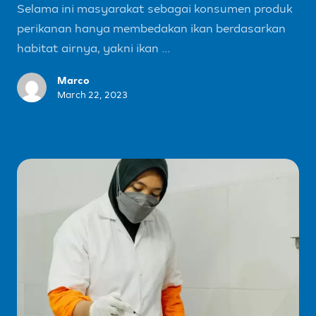
Selama ini masyarakat sebagai konsumen produk
perikanan hanya membedakan ikan berdasarkan
habitat airnya, yakni ikan ...
Marco
March 22, 2023