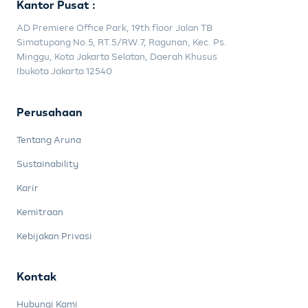
Kantor Pusat :
AD Premiere Office Park, 19th floor Jalan TB
Simatupang No.5, RT.5/RW.7, Ragunan, Kec. Ps.
Minggu, Kota Jakarta Selatan, Daerah Khusus
Ibukota Jakarta 12540
Perusahaan
Tentang Aruna
Sustainability
Karir
Kemitraan
Kebijakan Privasi
Kontak
Hubungi Kami