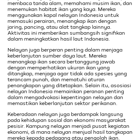
membaca tanda alam, memahami musim ikan, dan
menemukan habitat ikan yang kaya. Mereka
menggunakan kapal nelayan Indonesia untuk
memasuki perairan, menangkap ikan dengan
jaring, pancing, atau alat tangkap lainnya.
Aktivitas ini memberikan sumbangsih signifikan
dalam meningkatkan hasil laut Indonesia.
Nelayan juga berperan penting dalam menjaga
keberlanjutan sumber daya laut. Mereka
menangkap ikan secara bertanggung jawab
dengan memperhatikan ukuran ikan yang
ditangkap, menjaga agar tidak ada spesies yang
terancam punah, dan mematuhi aturan
penangkapan yang ditetapkan. Selain itu, asosiasi
nelayan Indonesia memainkan peranan penting
dalam mengadvokasi kepentingan nelayan dan
memastikan keberlanjutan sektor perikanan.
Keberadaan nelayan juga berdampak langsung
pada kehidupan sosial dan ekonomi masyarakat
pesisir. Kampung nelayan menjadi pusat kegiatan
ekonomi, di mana nelayan menjual hasil tangkapan
mereka kepada pedagang atau pengolah ikan.