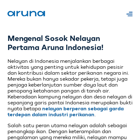
Mengenal Sosok Nelayan
Pertama Aruna Indonesia!
Nelayan di Indonesia menjalankan berbagai
aktivitas yang penting untuk kehidupan pesisir
dan kontribusi dalam sektor perikanan negara ini.
Mereka bukan hanya sekadar pekerja, tetapi juga
penjaga keberlanjutan sumber daya laut dan
penopang ketahanan pangan di tanah air.
Keberadaan kampung nelayan dan desa nelayan di
sepanjang garis pantai Indonesia merupakan bukti
nyata betapa
nelayan berperan sebagai garda
terdepan dalam industri perikanan
.
Salah satu peran utama nelayan adalah sebagai
penangkap ikan. Dengan keterampilan dan
pengalaman yang mereka miliki, nelayan mampu