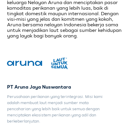
keluarga Nelayan Aruna dan menciptakan pasar
komoditas perikanan yang lebih luas, baik di
tingkat domestik maupun internasional. Dengan
visi-misi yang jelas dan komitmen yang kokoh,
Aruna bersama nelayan Indonesia bekerja sama
untuk menjadikan laut sebagai sumber kehidupan
yang layak bagi banyak orang.
PT Aruna Jaya Nuswantara
Perusahaan perikanan yang terintegrasi. Misi kami
adalah membuat laut menjadi sumber mata
pencaharian yang lebih baik untuk semua dengan
menciptakan ekosistem perikanan yang adil dan
berkeberlanjutan.