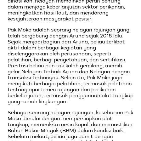
dihasilkan, nelayan memainkan peran penting
dalam menjaga keberlanjutan sektor perikanan,
meningkatkan hasil laut, dan mendorong
kesejahteraan masyarakat pesisir.
Pak Moko adalah seorang nelayan rajungan yang
telah bergabung dengan Aruna sejak 2018 lalu.
Sejak menjadi bagian dari Aruna, beliau terlibat
aktif dalam berbagai kegiatan yang
diselenggarakan oleh perusahaan, seperti
pelatihan, berbagi pengetahuan, dan sertifikasi.
Prestasi beliau pun tak kalah gemilang, meraih
gelar Nelayan Terbaik Aruna dan Nelayan dengan
transaksi terbanyak. Selain itu, Pak Moko juga
mengikuti berbagai pelatihan, termasuk pelatihan
tentang apartemen rajungan dan perikanan
berkelanjutan, termasuk penggunaan alat tangkap
yang ramah lingkungan.
Sebagai seorang nelayan rajungan, keseharian Pak
Moko dimulai dengan mempersiapkan alat
tangkap, memeriksa mesin kapal, dan memastikan
Bahan Bakar Minyak (BBM) dalam kondisi baik.
Sebelum melaut, beliau juga pamit dengan