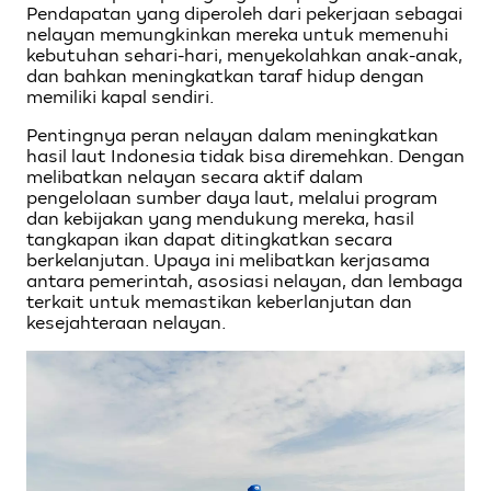
Pendapatan yang diperoleh dari pekerjaan sebagai
nelayan memungkinkan mereka untuk memenuhi
kebutuhan sehari-hari, menyekolahkan anak-anak,
dan bahkan meningkatkan taraf hidup dengan
memiliki kapal sendiri.
Pentingnya peran nelayan dalam meningkatkan
hasil laut Indonesia tidak bisa diremehkan. Dengan
melibatkan nelayan secara aktif dalam
pengelolaan sumber daya laut, melalui program
dan kebijakan yang mendukung mereka, hasil
tangkapan ikan dapat ditingkatkan secara
berkelanjutan. Upaya ini melibatkan kerjasama
antara pemerintah, asosiasi nelayan, dan lembaga
terkait untuk memastikan keberlanjutan dan
kesejahteraan nelayan.