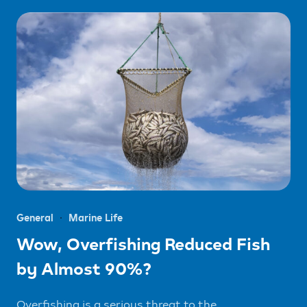
General
Marine Life
Wow, Overfishing Reduced Fish
by Almost 90%?
Overfishing is a serious threat to the