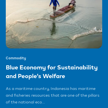
Commodity
Blue Economy for Sustainability
and People’s Welfare
As a maritime country, Indonesia has maritime
and fisheries resources that are one of the pillars
of the national eco...