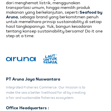
dari menghemat listrik, menggunakan
transportasi umum, hingga memilih produk
makanan yang berkelanjutan, seperti
Seafood by
Aruna
, sebagai brand yang berkomitmen penuh
untuk memelihara prinsip sustainability di setiap
hasil tangkapannya. Yuk, bangun kesadaran
tentang konsep sustainability bersama! Do it one
step at a time.
PT Aruna Jaya Nuswantara
Integrated Fisheries Commerce. Our mission is to
make the sea a better livelihood for all by creating
a fair and sustainable fisheries ecosystem.
Office Headquarters :