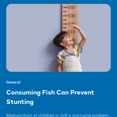
General
Consuming Fish Can Prevent
Stunting
Malnutrition in children is still a worrying problem.