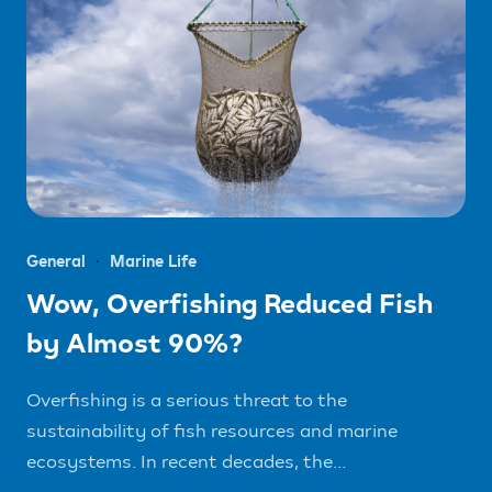
General
Marine Life
Wow, Overfishing Reduced Fish
by Almost 90%?
Overfishing is a serious threat to the
sustainability of fish resources and marine
ecosystems. In recent decades, the...